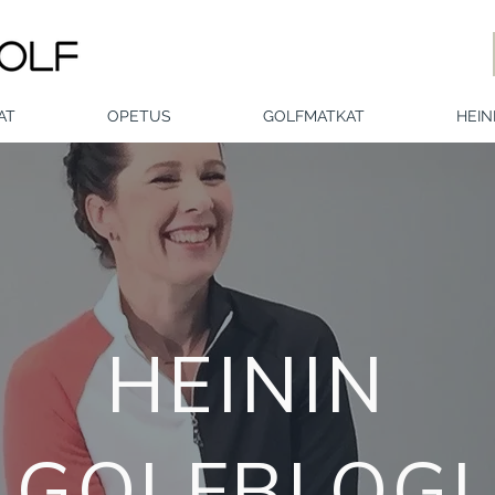
AT
OPETUS
GOLFMATKAT
HEIN
HEININ
GOLFBLOGI