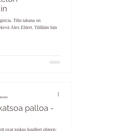
in
st:ia. Tilin takana on
tekevä Alex Ehlert. Tilillään hän
miseen
katsoa palloa -
arit ovat joskus kuulleet ohjeen: