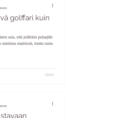
miseen
yvä golffari kuin
en asia, että joillekin pelaajille
n onnistuu mainiosti, mutta rauta
miseen
istavaan