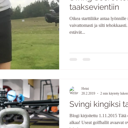
taaksevientiin
Oikea starttiliike antaa lyönnill
vaivattomasti ja silti tehokkaasti
estävät...
Heini
20.2.2019
2 min käytetty luke
Svingi kingiksi 
Blogi kirjoitettu 1.11.2015 Tätä 
alkaa! Useat golfhallit avaavat o