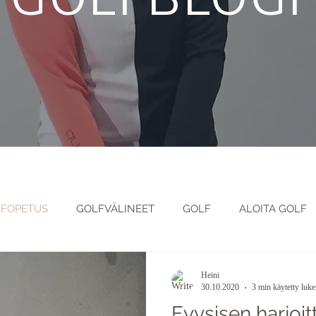
FOPETUS
GOLFVÄLINEET
GOLF
ALOITA GOLF
 JA PSYKOLOGIA
GOLFKENTTÄARKKITEHTUURI
OPP
Heini
30.10.2020
3 min käytetty luk
Fyysisen harjoit