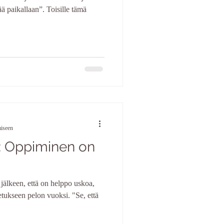
ää paikallaan”. Toisille tämä
miseen
1: Oppiminen on
jälkeen, että on helppo uskoa,
etukseen pelon vuoksi. "Se, että