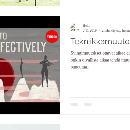
Heini
6.11.2019
2 min käytetty luke
Tekniikkamuutok
Svingimuutokset ottavat aikaa ei
onkin oivallista aikaa tehdä muut
paneutua...