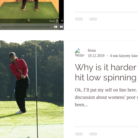
Heini
18.12.2019
4 min käytetty luk
Why is it harde
hit low spinnin
Ok, I’ll put my self on line her
discussion about womens' poor sh
been...