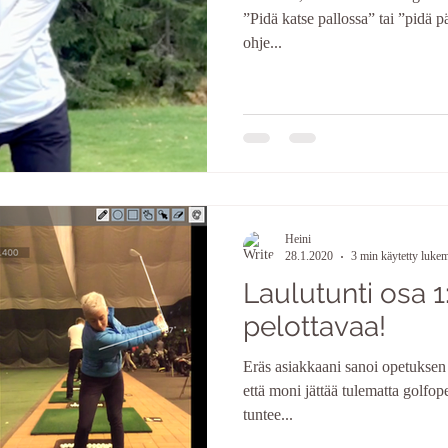
”Pidä katse pallossa” tai ”pidä p
ohje...
Heini
28.1.2020
3 min käytetty luke
Laulutunti osa 
pelottavaa!
Eräs asiakkaani sanoi opetuksen 
että moni jättää tulematta golfop
tuntee...