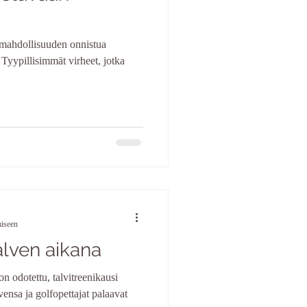
e mahdollisuuden onnistua
. Tyypillisimmät virheet, jotka
miseen
talven aikana
on odotettu, talvitreenikausi
vensa ja golfopettajat palaavat