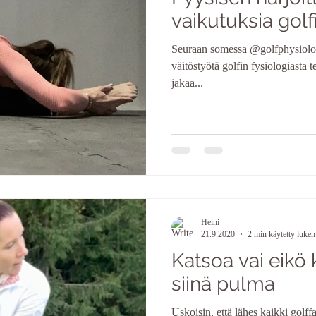
vaikutuksia golfi
Seuraan somessa @golfphysiologi
väitöstyötä golfin fysiologiasta 
jakaa...
Heini
21.9.2020
2 min käytetty luke
Katsoa vai eikö 
siinä pulma
Uskoisin, että lähes kaikki golff