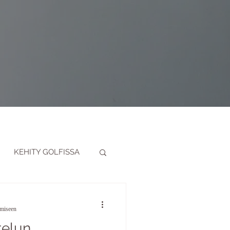
KEHITY GOLFISSA
IMINEN
emiseen
telun