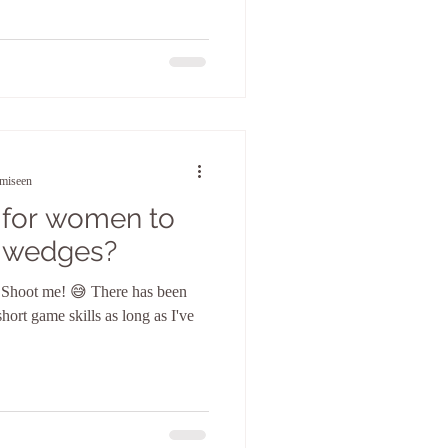
emiseen
r for women to
g wedges?
e. Shoot me! 😅 There has been
ort game skills as long as I've