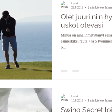
Heini
28.8.2019
2 min käytetty luke
Olet juuri niin h
uskot olevasi
Minua on aina ihmetyttänyt sellain
esimerkiksi rauta 7 ja 5 lyömine
6...
Heini
16.8.2019
1 min käytetty luke
Swing Secret lo