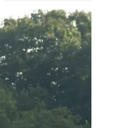
Uskoisin, että lähes kaikki golffarit ovat joskus
kuulleet ohjeen: ”Pidä katse pallossa” tai ”pidä pää
paikallaan”. Toisille tämä ohje...