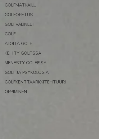
GOLFMATKAILU
GOLFOPETUS
GOLFVÄLINEET
GOLF
ALOITA GOLF
KEHITY GOLFISSA
MENESTY GOLFISSA
GOLF JA PSYKOLOGIA
GOLFKENTTÄARKKITEHTUURI
OPPIMINEN