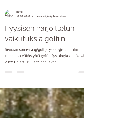
Heini
30.10.2020
3 min käytetty lukemiseen
Fyysisen harjoittelun
vaikutuksia golfiin
Seuraan somessa @golfphysiologist:ia. Tilin
takana on väitöstyötä golfin fysiologiasta tekevä
Alex Ehlert. Tilillään hän jakaa...