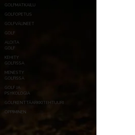
GOLFMATKAILU
GOLFOPETUS
GOLFVÄLINEET
GOLF
ALOITA
GOLF
KEHITY
GOLFISSA
MENESTY
GOLFISSA
GOLF JA
PSYKOLOGIA
GOLFKENTTÄARKKITEHTUURI
OPPIMINEN