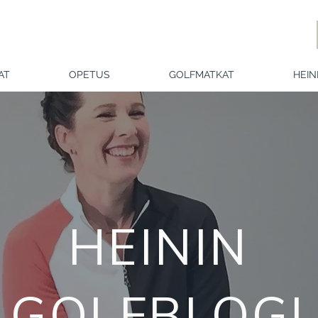
AT
OPETUS
GOLFMATKAT
HEIN
HEININ
GOLFBLOGI