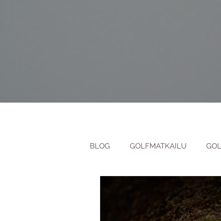
BLOG
GOLFMATKAILU
GOL
MENESTY GOLFISSA
GOLF