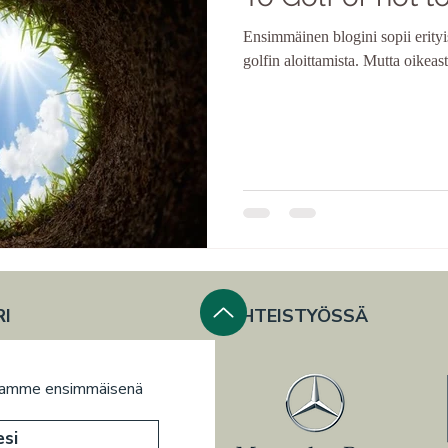
Ensimmäinen blogini sopii erityise
golfin aloittamista. Mutta oikeast
RI
YHTEISTYÖSSÄ
stamme ensimmäisenä