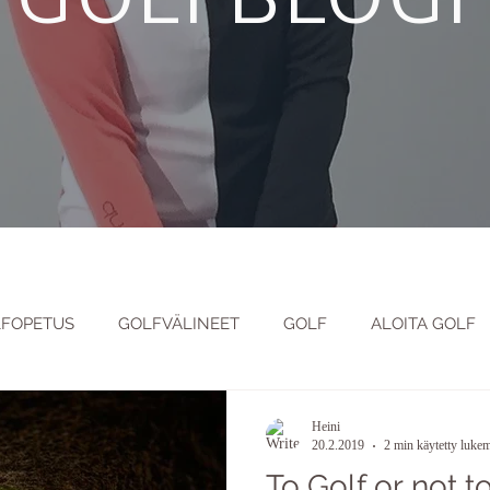
FOPETUS
GOLFVÄLINEET
GOLF
ALOITA GOLF
 JA PSYKOLOGIA
GOLFKENTTÄARKKITEHTUURI
OPP
Heini
20.2.2019
2 min käytetty luke
To Golf or not t