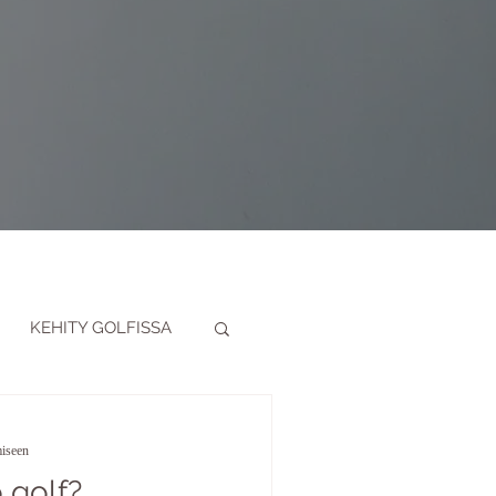
KEHITY GOLFISSA
IMINEN
miseen
o golf?