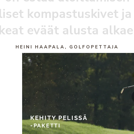
lliset kompastuskivet j
ikeat eväät alusta alka
HEINI HAAPALA, GOLFOPETTAJA
KEHITY PELISSÄ
-
PAKETTI