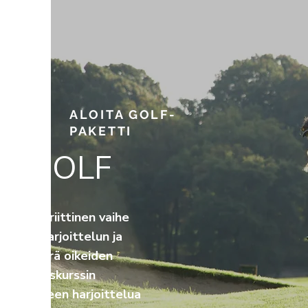
ALOITA GOLF-
PAKETTI
TA GOLF
nen on kriittinen vaihe
eää on harjoittelun ja
tävä määrä oikeiden
ti. Alkeiskurssin
artin jälkeen harjoittelua