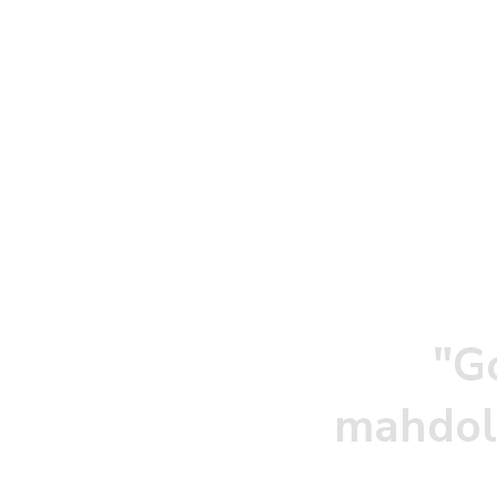
kannattaa jatka
opetuksessa am
opettajan opissa
treeneissä tai t
sisältyy kuukaus
LUE LISÄÄ
"G
mahdoll