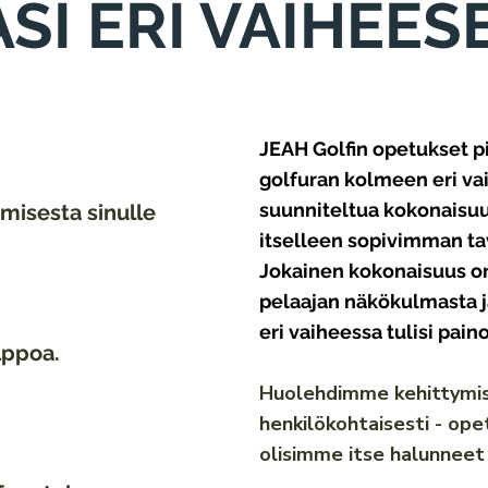
SI ERI VAIHEES
J
EAH Golfin opetukset pi
golfuran kolmeen eri va
suunniteltua kokonaisuutt
misesta sinulle
itselleen sopivimman ta
Jokainen kokonaisuus o
pelaajan näkökulmasta ja
eri vaiheessa tulisi pain
lppoa.
Huolehdimme kehittymis
henkilökohtaisesti - ope
olisimme itse halunneet 