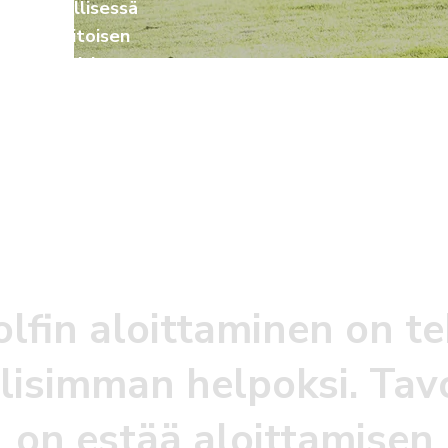
a säännöllisessä
mattitaitoisen
 viikottaisissa
reeniryhmissä, joihin
ittainen peli kentällä.
olfin aloittaminen on t
isimman helpoksi. Tav
on estää aloittamisen