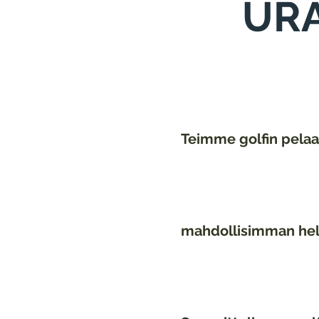
URA
Teimme golfin pelaa
mahdollisimman he