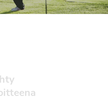
ehty
oitteena