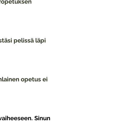
fopetuksen
äsi pelissä läpi
anlainen opetus ei
va
iheeseen. Sinun