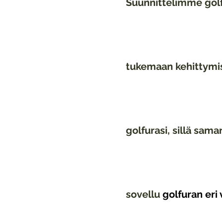
Suunnittelimme gol
tukemaan kehittymist
golfurasi, sillä sam
sovellu
golfuran eri 