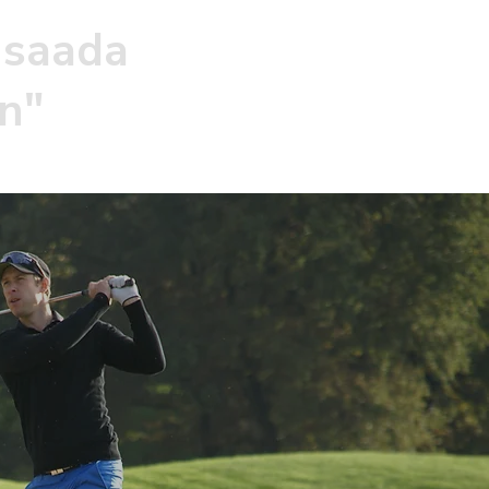
a saada
en"